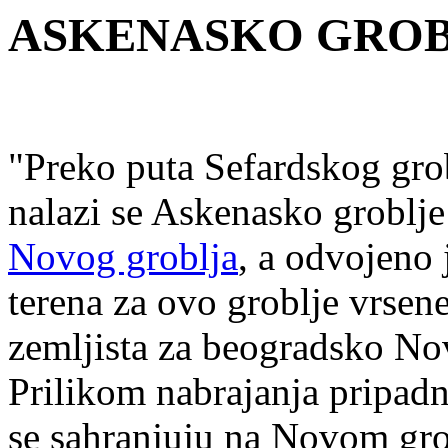
ASKENASKO GROB
"Preko puta Sefardskog grobl
nalazi se Askenasko groblje
Novog groblja
, a odvojeno
terena za ovo groblje vrse
zemljista za beogradsko Nov
Prilikom nabrajanja pripadni
se sahranjuju na Novom gro