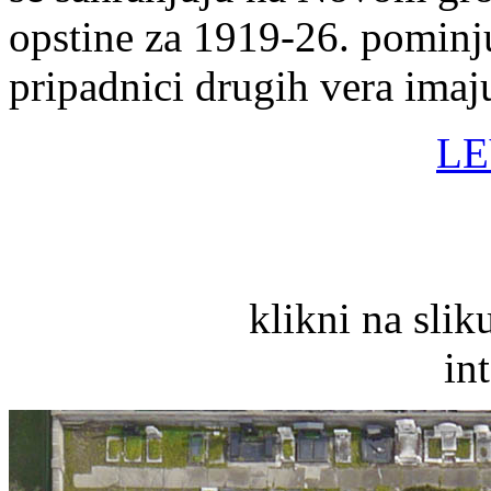
opstine za 1919-26. pominju
pripadnici drugih vera ima
L
klikni na slik
in