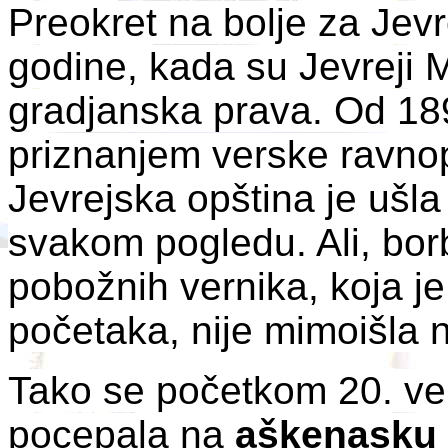
Preokret na bolje za Jev
godine, kada su Jevreji 
gradjanska prava. Od 189
priznanjem verske ravnop
Jevrejska opština je ušla
svakom pogledu. Ali, borb
pobožnih vernika, koja je
početaka, nije mimoišla n
Tako se početkom 20. ve
pocepala na
aškenasku