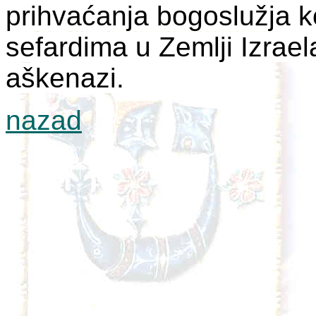
prihvaćanja bogoslužja k
sefardima u Zemlji Izraela
aškenazi.
nazad