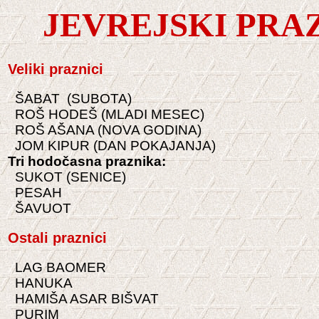
JEVREJSKI PRA
Veliki praznici
ŠABAT (SUBOTA)
ROŠ HODEŠ (MLADI MESEC)
ROŠ AŠANA (NOVA GODINA)
JOM KIPUR (DAN POKAJANJA)
Tri hodo
č
asna praznika:
SUKOT (
SENICE)
PESAH
ŠAVUOT
Ostali praznici
LAG BAOMER
HANUKA
HAMIŠA ASAR BIŠVAT
PURIM