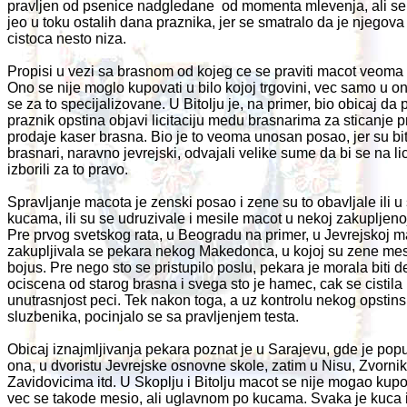
pravljen od psenice nadgledane od momenta mlevenja, ali se 
jeo u toku ostalih dana praznika, jer se smatralo da je njegova 
cistoca nesto niza.
Propisi u vezi sa brasnom od kojeg ce se praviti macot veoma 
Ono se nije moglo kupovati u bilo kojoj trgovini, vec samo u o
se za to specijalizovane. U Bitolju je, na primer, bio obicaj da 
praznik opstina objavi licitaciju medu brasnarima za sticanje 
prodaje kaser brasna. Bio je to veoma unosan posao, jer su bit
brasnari, naravno jevrejski, odvajali velike sume da bi se na lici
izborili za to pravo.
Spravljanje macota je zenski posao i zene su to obavljale ili u
kucama, ili su se udruzivale i mesile macot u nekoj zakupljeno
Pre prvog svetskog rata, u Beogradu na primer, u Jevrejskoj m
zakupljivala se pekara nekog Makedonca, u kojoj su zene mes
bojus. Pre nego sto se pristupilo poslu, pekara je morala biti d
ociscena od starog brasna i svega sto je hamec, cak se cistila 
unutrasnjost peci. Tek nakon toga, a uz kontrolu nekog opstin
sluzbenika, pocinjalo se sa pravljenjem testa.
Obicaj iznajmljivanja pekara poznat je u Sarajevu, gde je popu
ona, u dvoristu Jevrejske osnovne skole, zatim u Nisu, Zvornik
Zavidovicima itd. U Skoplju i Bitolju macot se nije mogao kupo
vec se takode mesio, ali uglavnom po kucama. Svaka je kuca 