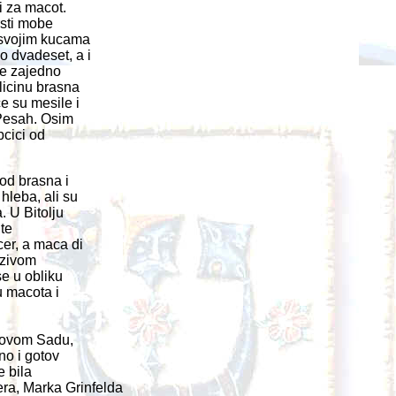
i za macot.
rsti mobe
 svojim kucama
 dvadeset, a i
se zajedno
icinu brasna
e su mesile i
 Pesah. Osim
bcici od
 od brasna i
hleba, ali su
. U Bitolju
ite
cer, a maca di
azivom
se u obliku
u macota i
Novom Sadu,
no i gotov
e bila
a, Marka Grinfelda