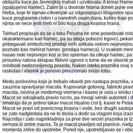
obilazila kuce po Jevresjkoj mahali i uzvikivala: A kimar Hame
(spaljujemo hamec). Zatim bi u dvoriste hrama doneli pune vr
hleba, koje bi samas-crkvenjak uz odgovarajuci blagoslov spa
kuce proglasene cistim i u narednih osam dana, koliko traje pr
njima se nece jesti hleb ni bilo koja druga kvasna hrana.
Talmud propisuje da se u toku Pesaha ne sme posedovati nist
okarakterisano kao hamec, pa su stoga pobozni trgovci, pekari, 
pribegavali simbolicnoj prodaji ovih artikala nekom nejevrejinu,
poznato kao mehirat hamec (prodaja hameca). U svakom mest
nasao neki nejevrejin koji je bio spreman da otkupi hamec, pa
prisustvu rabina sklapao fiktivni ugovor o tome da se vlasnik 
oslobodi nedozvoljenog poseda. Nakon isteka praznika ovaj 
raskidao i vlasnik je ponovo preuziomao svoju robu.
Medu poslovima koje je trebalo obaviti pre nastupa praznika,
zauzima spravljanje macota. Kupovanje gotovog, fabricki prav
macota, novina je modernog vremena i kasno je usla u siroku 
Macot se odvajkada pravio rucno, pa mnogi verski autoriteti i 
smatraju da je jedino takav macot ritualno cist tj. kaser le Pesa
Macot se pravi od psenicnog brasna i vode, bez drugih sastoj
se zato nadgledala da ne bi dosla u dodir sa vlagom koja izazi
Najcistija i zato najprikladnija za prve dve veceri praznika je t
semura ili smire maces. To je macot pravljen od psenice, nad
momenta zetve do upotrebe. Pored nje, upotrebljavao se i obi