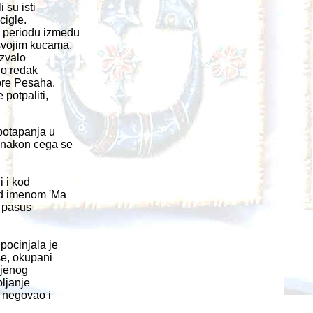
 su isti
cigle.
u periodu izmedu
svojim kucama,
 zvalo
io redak
pre Pesaha.
 potpaliti,
potapanja u
 nakon cega se
 i kod
od imenom 'Ma
j pasus
pocinjala je
e, okupani
ljenog
pljanje
e negovao i