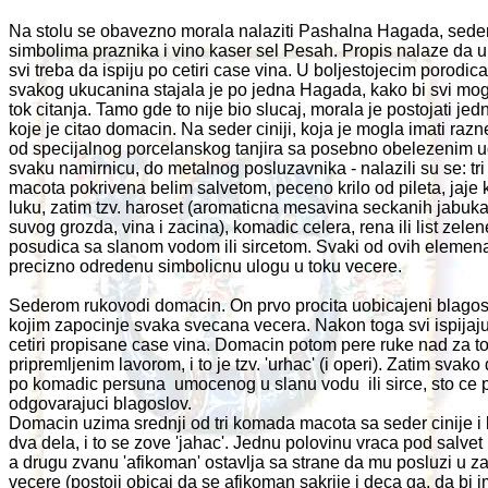
Na stolu se obavezno morala nalaziti Pashalna Hagada, seder 
simbolima praznika i vino kaser sel Pesah. Propis nalaze da u
svi treba da ispiju po cetiri case vina. U boljestojecim porodi
svakog ukucanina stajala je po jedna Hagada, kako bi svi mogl
tok citanja. Tamo gde to nije bio slucaj, morala je postojati jed
koje je citao domacin. Na seder ciniji, koja je mogla imati razn
od specijalnog porcelanskog tanjira sa posebno obelezenim 
svaku namirnicu, do metalnog posluzavnika - nalazili su se: t
macota pokrivena belim salvetom, peceno krilo od pileta, jaje
luku, zatim tzv. haroset (aromaticna mesavina seckanih jabuka
suvog grozda, vina i zacina), komadic celera, rena ili list zelen
posudica sa slanom vodom ili sircetom. Svaki od ovih elemen
precizno odredenu simbolicnu ulogu u toku vecere.
Sederom rukovodi domacin. On prvo procita uobicajeni blagosl
kojim zapocinje svaka svecana vecera. Nakon toga svi ispijaj
cetiri propisane case vina. Domacin potom pere ruke nad za 
pripremljenim lavorom, i to je tzv. 'urhac' (i operi). Zatim svako
po komadic persuna umocenog u slanu vodu ili sirce, sto ce p
odgovarajuci blagoslov.
Domacin uzima srednji od tri komada macota sa seder cinije i 
dva dela, i to se zove 'jahac'. Jednu polovinu vraca pod salvet n
a drugu zvanu 'afikoman' ostavlja sa strane da mu posluzi u za
vecere (postoji obicaj da se afikoman sakrije i deca ga, da bi 