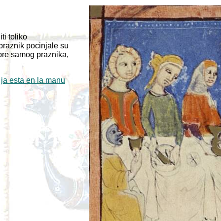
ti toliko
praznik pocinjale su
pre samog praznika,
 ja esta en la manu