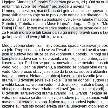
i Ignjata Slanda, u Subotici Spicerova pekara, itd.). Oni su ouc
reklamirali svoje "sel Pesah" proizvode u novinama.
U mnogim mestima, macot brasno i gotov macot su kupovani i
jevrejskih opstina koje su te proizvode nabavljale direktno u 
macota. U nasoj zemlji su postojale dve velike fabrike macota:
Subotici, "Fabrika macota Mose Klajna" i druga, u Osijeku "Mo
Dukaj i Fiser". Iz ove dve fabrike snabdevala se skoro cela zem
za Pesah moralo je biti kaser pa su ga mnogi pravili sami u kuci
ga kupovali kod jevrejskih trgovaca.
Medju veoma stare i zanimljiv obicaje, spada kaserovanje pos
za jelo. Propisi nalazu da se za Pesah ne sme ni kuvati u sud
jesti iz sudova koji sluze za svakodnevnu upotrebu. Mnogi su
komplete sudova samo za praznik, a oni koji nisu, pribegavali
kaserovanju. Pod tim se podrazumevalo da se metalno posud
vreloj vodi ili zari na plamenu, a stakleno se potapa vise dana
vodu. Ceo proces obavlja se zato da bi se sa sudova uklonili i
tragovi hameca. Nekada se obicaj kaserovanja izvodio javno, 
hrama ili u dvoristu jevrejske skole. Tu su se donosili sudovi i 
u veliki kazan sa vrelom vodom. U Jevrejskoj mahali u Beogra
obicaj nekada nazivao 'skaldar el kovri' (prati u kipucoj vodi).
U dvoristu sarajevskog hrama zvanog "Kal Grandi" nekada se l
vatra i domacice su donosile svoje sudove pa ih je samas vel
masama okretao u kazanu. Nakon toga su sudovi ispirani klj
kazane su, radi sto boljeg efekta pranja, ubacivani otopljeno o