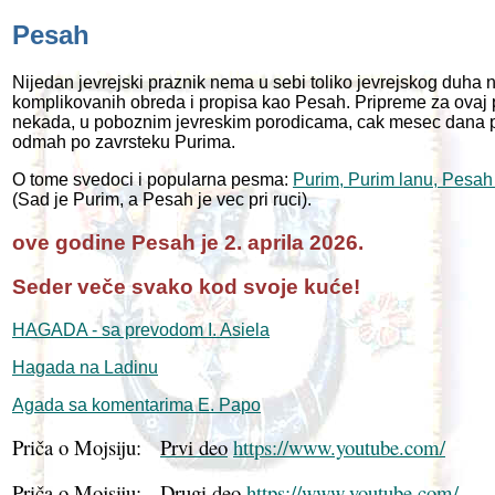
Pesah
Nijedan jevrejski praznik nema u sebi toliko jevrejskog duha ni
komplikovanih obreda i propisa kao Pesah. Pripreme za ovaj 
nekada, u poboznim jevreskim porodicama, cak mesec dana 
odmah po zavrsteku Purima.
O tome svedoci i popularna pesma:
Purim, Purim lanu, Pesah
(Sad je Purim, a Pesah je vec pri ruci).
ove godine Pesah je 2. aprila 2026.
Seder ve
č
e svako kod svoje kuće!
HAGADA - sa prevodom I. Asiela
Hagada na Ladinu
Agada sa komentarima E. Papo
Priča o Mojsiju:
Prvi deo
https://www.youtube.com/
Priča o Mojsiju:
Drugi deo
https://www.youtube.com/