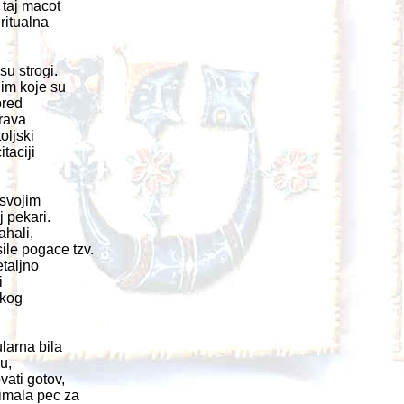
taj macot
ritualna
su strogi.
nim koje su
pred
prava
oljski
taciji
 svojim
j pekari.
ahali,
ile pogace tzv.
etaljno
i
skog
larna bila
u,
vati gotov,
imala pec za