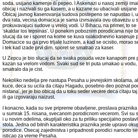
soda, usijano kamenje ili pepeo. I Askenazi u nasoj zemlji imali
obicaj i nazivali su ga kasern, a u kazane su ubacivali usijane 
Obicaj javnog kaserovanja sudova postepeno se napustao i, 
dva rata, vecina domacica je sama izvrsavala ovu obavezu u 
prokuvavajuci sudove u vreloj vodi. U Bihacu, na primer, to se
'skaldar los tepsinas'. U ponekim poboznim porodicama nije b
slucaj da se i sporet na kome se kuva svakodnevno kaseruje 
Domacice su ga prvo trljale luzinom, a kad se ocistio, morao se
i tek kad izade prvi dim, sporet se smatrao za kaser.
U Zepcu je bio slucaj da se svaka posuda veze kanapom pre 
kazan sa vrelom vodom. Svaki sud se tri puta umakao u vodu,
smatralo da je cist.
Nekoliko nedelja pre nastupa Pesaha u jevrejskim skolama, ali
kuce, deca su ucila da citaju Hagadu, posebno deo poznat p
nistana', jer je bio obicaj da u toku seder vecere deca citaju ta
ili ga izgovaraju naizust.
I konacno, kada su sve pripreme obavljene, proslava praznika 
u sumrak 15. nisana, svecanom porodicnom vecerom. Svi su s
i u novim odelima, okupljali oko za tu priliku specijalno postav
stola. Jedna od bitnih karakteristika praznika jeste upravo oku
porodice. Osecaj zajednistva i pripadnosti porodici narocito s
isticao za vreme Pesaha.