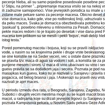
pecenje hleba, ali su samo pojedine posedovale posebne pec
U Stipu, na primer "...pripremanje macesa vrsilo se na nekoj v
ili zadruzne samopomoci. Vise jevrejskih porodica su imale u
zidane male pekare samo za pecenje macesa. Obicno deset do
vise domacica, kako gde, vise po rodbinskoj liniji, udruzivalo 
da peku maces. Svaka je domacica obezbedivala potrebnu kol
'paskual' tj. posebno mlevenu u mlinovima za Pesah. Domacic
pekle maces redom i to je trajalo po desetak i vise dana pred
macesa tom prilikom su se mesili i pekli 'bojus', mali deblji hle
istog testa."
Pored pomenutog macota i bojusa, koji su se pravili iskljucivo
vode, u nasim su se krajevima pekle i druge vrste beskvasnog 
se one koristile ne na Seder veceri, vec u ostale dane praznika
se pravila tzv. maca di agua sa vodom i soli, a koristila se za p
punjene mesom i sirom. U maca di vino ubacivani su vino i se
guevu pravila se sa dodatkom jaja i secera. Poznata je pod n
masajikas kun guevu, kako su je nazivali u Sarajevu i pravila 
pogacica, od belog brasna i jaja. I Askenazi su pravili ovu vrst
nazivali je ajer maces.
U periodu izmedu dva rata, u Beogradu, Sarajevu, Zagrebu, 
Subotici i drugim vecim mestima mogli su se kupiti macot bras
macot, u radnjama koje su drzali jevrejski trgovci (u Sarajevu j
poznata Kampusova pekara, u Novom Sadu pekara Geze Adler