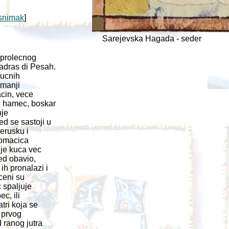
snimak
]
Sarejevska Hagada - seder
 prolecnog
adras di Pesah.
kucnih
jmanji
acin, vece
l hamec, boskar
nje
d se sastoji u
erusku i
 domacica
 je kuca vec
ed obavio,
h pronalazi i
ceni su
 spaljuje
c, ili
tri koja se
e prvog
 ranog jutra