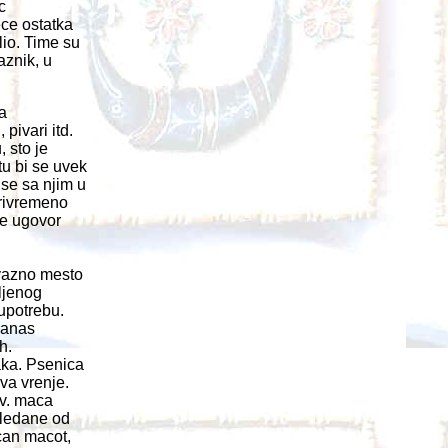
c
ece ostatka
lio. Time su
aznik, u
a
pivari itd.
 sto je
u bi se uvek
 se sa njim u
privremeno
se ugovor
 vazno mesto
ljenog
upotrebu.
danas
h.
aka. Psenica
va vrenje.
zv. maca
gledane od
can macot,