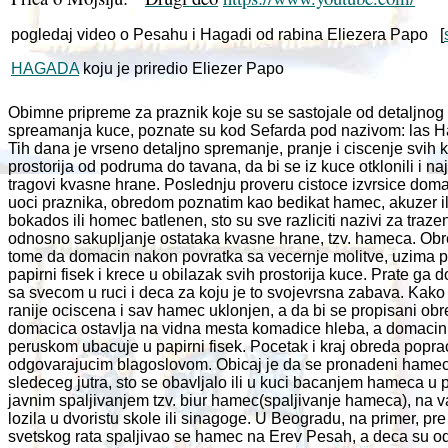
pogledaj video o Pesahu i Hagadi od rabina Eliezera Papo [
HAGADA
koju je priredio Eliezer Papo
Obimne pripreme za praznik koje su se sastojale od detaljnog
spreamanja kuce, poznate su kod Sefarda pod nazivom: las H
Tih dana je vrseno detaljno spremanje, pranje i ciscenje svih 
prostorija od podruma do tavana, da bi se iz kuce otklonili i na
tragovi kvasne hrane. Poslednju proveru cistoce izvrsice dom
uoci praznika, obredom poznatim kao bedikat hamec, akuzer i
bokados ili homec batlenen, sto su sve razliciti nazivi za traze
odnosno sakupljanje ostataka kvasne hrane, tzv. hameca. Obre
tome da domacin nakon povratka sa vecernje molitve, uzima p
papirni fisek i krece u obilazak svih prostorija kuce. Prate ga
sa svecom u ruci i deca za koju je to svojevrsna zabava. Kako
ranije ociscena i sav hamec uklonjen, a da bi se propisani obr
domacica ostavlja na vidna mesta komadice hleba, a domacin i
peruskom ubacuje u papirni fisek. Pocetak i kraj obreda popra
odgovarajucim blagoslovom. Obicaj je da se pronadeni hamec
sledeceg jutra, sto se obavljalo ili u kuci bacanjem hameca u pe
javnim spaljivanjem tzv. biur hamec(spaljivanje hameca), na va
lozila u dvoristu skole ili sinagoge. U Beogradu, na primer, pr
svetskog rata spaljivao se hamec na Erev Pesah, a deca su od