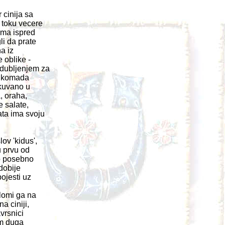
cinija sa
 toku vecere
cama ispred
i da prate
na iz
e oblike -
udubljenjem za
ri komada
 kuvano u
, oraha,
e salate,
ata ima svoju
ov 'kidus',
u prvu od
to posebno
 dobije
ojesti uz
lomi ga na
a ciniji,
vrsnici
im duga