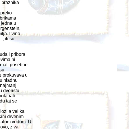
i praznika
 preko
fabrikama
 jedna u
rgenstein,
lja. I vino
, ili su
uda i pribora
ovima ni
 imali posebne
 su
e prokuvava u
 u hladnu
 najmanji
u dvoristu
potapali
du taj se
ozila velika
ikim drvenim
ucalom vodom. U
lovo, ziva