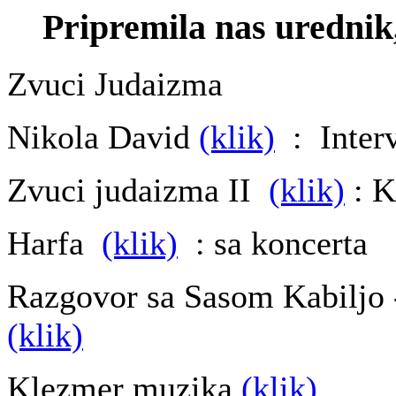
Pripremila nas urednik,
Zvuci Judaizma
Nikola David
(klik)
: Inter
Zvuci judaizma II
(klik)
: K
Harfa
(klik)
: sa koncerta
Razgovor sa Sasom Kabiljo 
(klik)
Klezmer muzika
(klik)