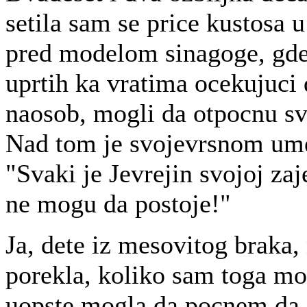
setila sam se price kustosa 
pred modelom sinagoge, gde
uprtih ka vratima ocekujuci 
naosob, mogli da otpocnu s
Nad tom je svojevrsnom um
"Svaki je Jevrejin svojoj zaj
ne mogu da postoje!"
Ja, dete iz mesovitog braka,
porekla, koliko sam toga mo
uopste mogla da pocnem da 