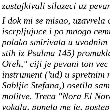
zastajkivali silazeci uz peva
I dok mi se misao, uzavrela
iscrpljujuce i po mnogo cem
polako smirivala u uvodnim
stih iz Psalma 145) promakl
Oreh," ciji je pevani ton vec
instrument ('ud) u spretnim
Sabljic Stefana,) osetila sa
molitve. Treca "Nora El Nor
vokala, ponela me je, poste