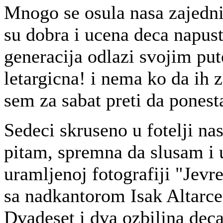
Mnogo se osula nasa zajedn
su dobra i ucena deca napust
generacija odlazi svojim put
letargicna! i nema ko da ih 
sem za sabat preti da pones
Sedeci skruseno u fotelji n
pitam, spremna da slusam i 
uramljenoj fotografiji "Jevr
sa nadkantorom Isak Altarce
Dvadeset i dva ozbiljna deca