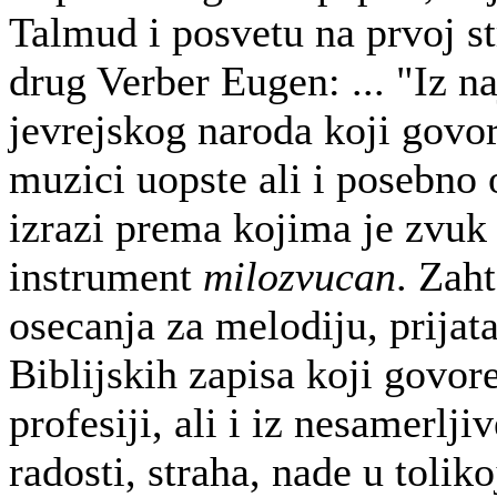
Talmud i posvetu na prvoj s
drug Verber Eugen: ... "Iz n
jevrejskog naroda koji govo
muzici uopste ali i posebno 
izrazi prema kojima je zvu
instrument
milozvucan
. Zah
osecanja za melodiju, prijatan
Biblijskih zapisa koji govo
profesiji, ali i iz nesamerlj
radosti, straha, nade u toli