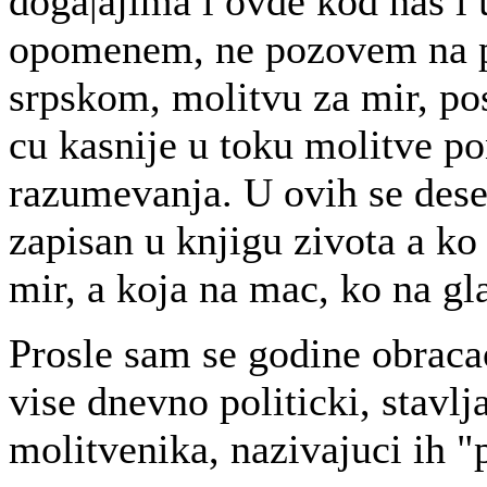
doga|ajima i ovde kod nas i
opomenem, ne pozovem na po
srpskom, molitvu za mir, pos
cu kasnije u toku molitve po
razumevanja. U ovih se dese
zapisan u knjigu zivota a ko
mir, a koja na mac, ko na gla
Prosle sam se godine obraca
vise dnevno politicki, stavlja
molitvenika, nazivajuci ih 