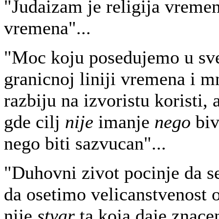
"Judaizam je religija vremena
vremena"...
"Moc koju posedujemo u svet
granicnoj liniji vremena i m
razbiju na izvoristu koristi,
gde cilj
nije
imanje
nego
biv
nego biti sazvucan"...
"Duhovni zivot pocinje da s
da osetimo velicanstvenost 
nije
stvar
ta koja daje znacen