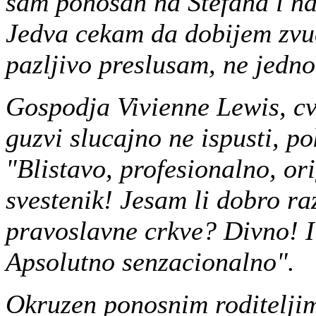
sam ponosan na Stefana i na 
Jedva cekam da dobijem zvuc
pazljivo preslusam, ne jedn
Gospodja Vivienne Lewis, cv
guzvi slucajno ne ispusti, p
"Blistavo, profesionalno, or
svestenik! Jesam li dobro ra
pravoslavne crkve? Divno! I
Apsolutno senzacionalno".
Okruzen ponosnim roditeljim