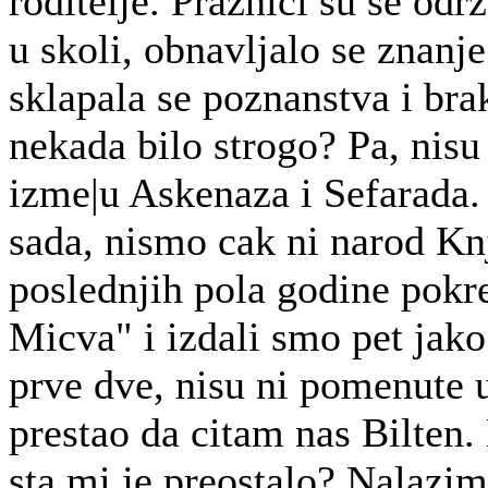
roditelje. Praznici su se odr
u skoli, obnavljalo se znanj
sklapala se poznanstva i bra
nekada bilo strogo? Pa, nisu
izme|u Askenaza i Sefarada.
sada, nismo cak ni narod Knj
poslednjih pola godine pokr
Micva" i izdali smo pet jako
prve dve, nisu ni pomenute u
prestao da citam nas Bilten. 
sta mi je preostalo? Nalaz