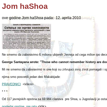
Jom haShoa
ove godine Jom haShoa pada: 12. aprila 2010
Ne smemo da zaboravimo 6 miliona ubijenih Jevreja od cega milion ipo dece,
George Santayana wrote: "Those who cannot remember history are doom
Mi ne smemo da zaboravimo ni one koji su zrtvujuci svoj zivot pomagali i s
njima smo posvetili jedan deo Makabijade:
PRAVEDNICI
<klikni>
* * *
Od 117 jevrejskih opstina sa 69.984 clanova pre Shoa, u Jugoslaviji je ost
pogledaj opstine pre rata
<klik>