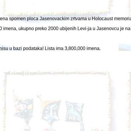
vena spomen ploca Jasenovackim zrtvama u Holocaust memorial
200 imena, ukupno preko 2000 ubijenih Levi-ja u Jasenovcu je na 
nisu u bazi podataka! Lista ima 3,800,000 imena.