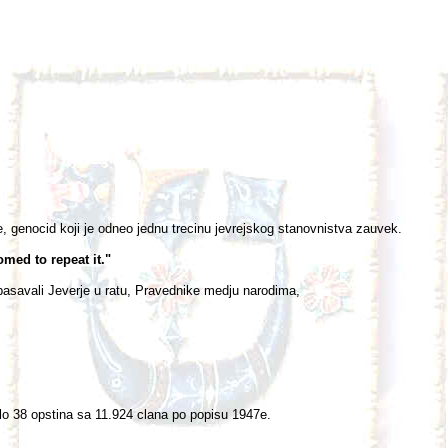
 genocid koji je odneo jednu trecinu jevrejskog stanovnistva zauvek.
ed to repeat it."
pasavali Jeverje u ratu, Pravednike medju narodima,
alo 38 opstina sa 11.924 clana po popisu 1947e.