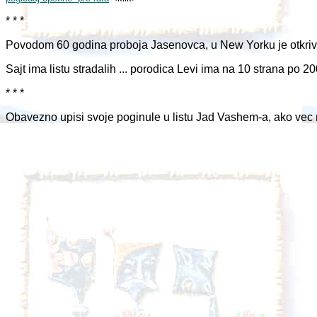
* * *
Povodom 60 godina proboja Jasenovca, u New Yorku je otkri
Sajt ima listu stradalih ... porodica Levi ima na 10 strana po 
* * *
Obavezno upisi svoje poginule u listu Jad Vashem-a, ako vec 